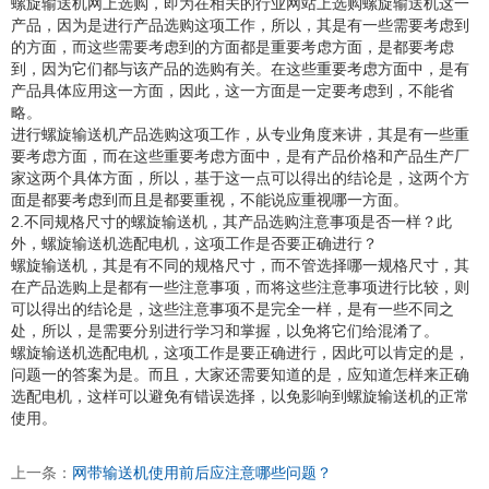
螺旋输送机网上选购，即为在相关的行业网站上选购螺旋输送机这一
产品，因为是进行产品选购这项工作，所以，其是有一些需要考虑到
的方面，而这些需要考虑到的方面都是重要考虑方面，是都要考虑
到，因为它们都与该产品的选购有关。在这些重要考虑方面中，是有
产品具体应用这一方面，因此，这一方面是一定要考虑到，不能省
略。
进行螺旋输送机产品选购这项工作，从专业角度来讲，其是有一些重
要考虑方面，而在这些重要考虑方面中，是有产品价格和产品生产厂
家这两个具体方面，所以，基于这一点可以得出的结论是，这两个方
面是都要考虑到而且是都要重视，不能说应重视哪一方面。
2.不同规格尺寸的螺旋输送机，其产品选购注意事项是否一样？此
外，螺旋输送机选配电机，这项工作是否要正确进行？
螺旋输送机，其是有不同的规格尺寸，而不管选择哪一规格尺寸，其
在产品选购上是都有一些注意事项，而将这些注意事项进行比较，则
可以得出的结论是，这些注意事项不是完全一样，是有一些不同之
处，所以，是需要分别进行学习和掌握，以免将它们给混淆了。
螺旋输送机选配电机，这项工作是要正确进行，因此可以肯定的是，
问题一的答案为是。而且，大家还需要知道的是，应知道怎样来正确
选配电机，这样可以避免有错误选择，以免影响到螺旋输送机的正常
使用。
上一条：
网带输送机使用前后应注意哪些问题？