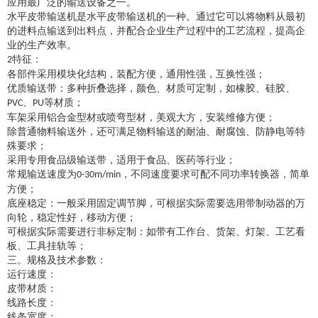
应用最广泛的输送设备之一。
水平皮带输送机
是
水平皮带输送机
的一种。通过它可以将物料从最初
的进料点输送到出料点，并配合企业生产过程中的工艺流程，提高企
业的生产效率。
特征：
2
各部件采用模块化结构，装配方便，通用性强，互换性强；
优质输送带：多种折叠选择，颜色、材质可定制，如橡胶、硅胶、
、
等材质；
PVC
PU
车架采用铝合金型材或喷弯型材，美观大方，安装维修方便；
除普通物料输送外，还可满足物料输送的耐油、耐腐蚀、防静电等特
殊要求；
采用专用食品级输送带，适用于食品、医药等行业；
常规输送速度为
，不同速度要求可配不同功率转换器，简单
0-30m/min
方便；
底座稳定：一般采用固定调节脚，可根据实际需要选用带制动器的万
向轮，稳定性好，移动方便；
可根据实际需要进行非标定制：如带有工作台、货架、灯架、工艺看
板、工具挂轨等；
三。规格及技术参数：
运行速度：
皮带材质：
线路长度：
线条宽度：