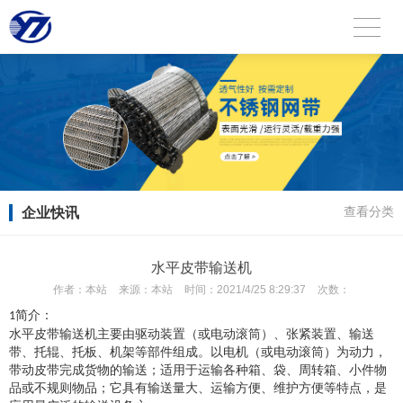
企业快讯
查看分类
水平皮带输送机
作者：
本站
来源：
本站
时间：
2021/4/25 8:29:37
次数：
简介：
1
水平皮带输送机
主要由驱动装置（或电动滚筒）、张紧装置、输送
带、托辊、托板、机架等部件组成。以电机（或电动滚筒）为动力，
带动皮带完成货物的输送；适用于运输各种箱、袋、周转箱、小件物
品或不规则物品；它具有输送量大、运输方便、维护方便等特点，是