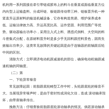
机利用一系列固接在牵引带链或胶布上的料斗在垂直或面临垂直方位
内向型上运输盘料。分成环链、板链跟传动带三种。链板晋升机一种
竖直升运原材料的输送机械设备，它存有构造简易、维护保养成本
低、运输法律效力高、升运高宽比高、运作坚固、利用范围广等优
势。驱动器输出功率小，采用注入式上料、诱惑式倒料、大空间的料
斗密集式分配，在原材料晋升时是多少乎无回料跟挖料景色，因而失
效输出功率少。这类常见故障的关键起因是由于连轴器的前轴跟后轮
中间的区别。
清除方式：立即调济电动机跟减速机的部位，确保电动机轴跟减
速机轴的同轴度。
（二）第
一、下轮异常噪音
常见故障起因：前胎跟底轮畸型工作中时，头轮跟底轮的噪音不
大。当展现异常噪声时，是由于密封性或润化欠佳，造成 滚动轴承毁
坏，由带座轴承传出。
挽救方法：仔细查验前胎跟底轮滚动轴承的情况。倘若滚动轴承