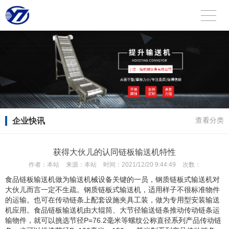
企业快讯
查看分类
获得大伙儿的认同链板输送机特性
作者：
本站
来源：
本站
时间：
2021/12/20 9:44:49
次数：
食品链板输送机做为输送机械设备关键的一员，钢质链板式输送机对
大伙儿而言一定不生疏。钢质链板式输送机，适用样子不很标准物件
的运输。也可在传动链条上配套设施夹具工装，做为专用型安装输送
机应用。食品链板输送机由大辊筒、大节径输送链条推动传动链条运
输物件，就可以挑选节径P=76.2毫米等螺纹公称直径系列产品传动链