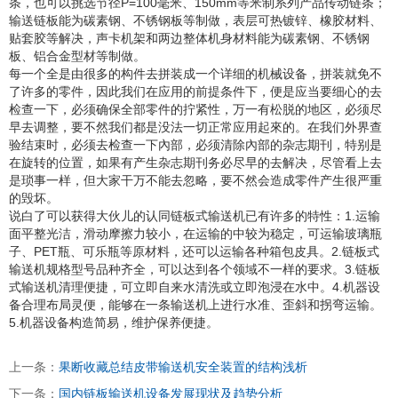
条，也可以挑选节径P=100毫米、150mm等米制系列产品传动链条；
输送链板能为碳素钢、不锈钢板等制做，表层可热镀锌、橡胶材料、
贴套胶等解决，声卡机架和两边整体机身材料能为碳素钢、不锈钢
板、铝合金型材等制做。
每一个全是由很多的构件去拼装成一个详细的机械设备，拼装就免不
了许多的零件，因此我们在应用的前提条件下，便是应当要细心的去
检查一下，必须确保全部零件的拧紧性，万一有松脱的地区，必须尽
早去调整，要不然我们都是没法一切正常应用起來的。在我们外界查
验结束时，必须去检查一下內部，必须清除內部的杂志期刊，特别是
在旋转的位置，如果有产生杂志期刊务必尽早的去解决，尽管看上去
是琐事一样，但大家干万不能去忽略，要不然会造成零件产生很严重
的毁坏。
说白了可以获得大伙儿的认同链板式输送机已有许多的特性：1.运输
面平整光洁，滑动摩擦力较小，在运输的中较为稳定，可运输玻璃瓶
子、PET瓶、可乐瓶等原材料，还可以运输各种箱包皮具。2.链板式
输送机规格型号品种齐全，可以达到各个领域不一样的要求。3.链板
式输送机清理便捷，可立即自来水清洗或立即泡浸在水中。4.机器设
备合理布局灵便，能够在一条输送机上进行水准、歪斜和拐弯运输。
5.机器设备构造简易，维护保养便捷。
上一条：
果断收藏总结皮带输送机安全装置的结构浅析
下一条：
国内链板输送机设备发展现状及趋势分析