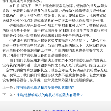
作中起着尤为重要的功效。
在许多 状况下，应用上都会出現常见故障，链传动的常见故障大
多数主要表现为输送链条的常见故障，链传动的输送链条是链传动的
关键构件，也是关键的牵引带设备。因而，能够看得出，挑选链式输
送机各构件的优点对链式输送机的一切正常平稳运作起着主导作用。
链板输送机早已是每一个加工厂里都由此可见的了，链板输送机
的应用具备十分见，由于在我国许多 的制造业企业生产制造都很有可
能便是必须应用到链板输送机来做到跟快更合理的工作中。
但是如今我们在应用根据这类皮带输送机的情况下，也是会产生
更多一些管理方面中的危害，当我们在应用的情况下，大家我国并沒
有开展用心的去做润滑的工作中，产生的影响因素也是能够非常大
的，润滑针对学员机械设备而言是很重要的。
由于她们长期应用润滑解决工作能力不太好输送机链条内部员工
沒有获得润滑得话，应用很多時间太长毫无疑问就会刚开始出現出示
一定学历的磨坏和浸蚀的状况，就会立即造成 传动链条的松脱或是纽
结。实际上，我们的日常生活必须大家不断观查和改善，包含大家的
设备和机器设备，以掌握一些常见故障乃至别的难题的缘故。
上一条：
转弯输送机输送精度受哪些因素影响?
下一条：
影响链板输送机的电机功率的阻力有哪些？