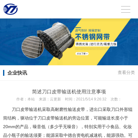
企业快讯
查看分类
简述刀口皮带输送机使用注意事项
作者：
本站
来源：
云更新
时间：
2021/5/14 9:26:32
次数：
刀口皮带输送机采取高耐磨性输送皮带，进出口采取刀口外形辊
筒结构，驱动位于刀口皮带输送机的旁边位置，可能输送长度小于
20mm的产品，噪音低（多少乎无噪音），特别实用于小食品、化妆
品小瓶子的输送须要；能源采取中德合资电机减速机，能源强劲。可